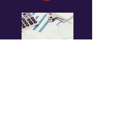
6
Consultoría en
administración
y contabilidad